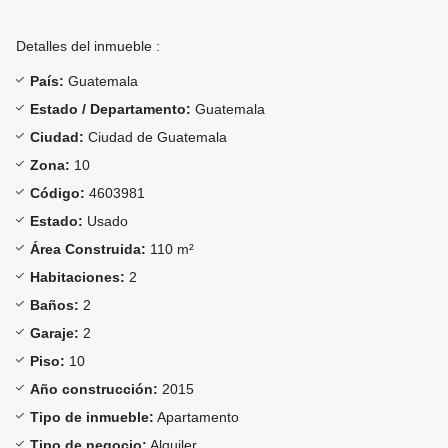
Detalles del inmueble :
País:
Guatemala
Estado / Departamento:
Guatemala
Ciudad:
Ciudad de Guatemala
Zona:
10
Código:
4603981
Estado:
Usado
Área Construida:
110 m²
Habitaciones:
2
Baños:
2
Garaje:
2
Piso:
10
Año construcción:
2015
Tipo de inmueble:
Apartamento
Tipo de negocio:
Alquiler