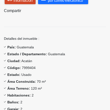
información
por correo electrónico
Compartir
Detalles del inmueble :
País:
Guatemala
Estado / Departamento:
Guatemala
Ciudad:
Acatán
Código:
7999404
Estado:
Usado
Área Construida:
70 m²
Área Terreno:
120 m²
Habitaciones:
2
Baños:
2
Garaje:
2