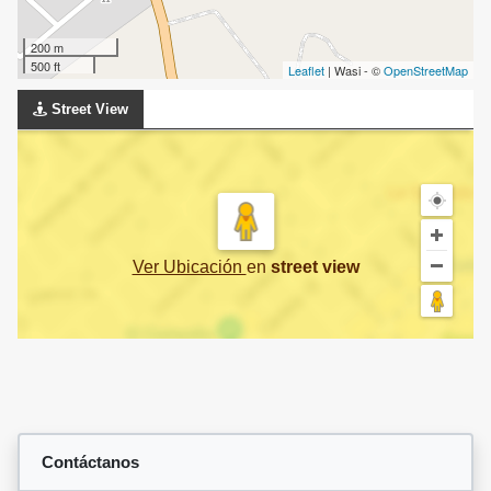
200 m
500 ft
Leaflet
| Wasi - ©
OpenStreetMap
Street View
Ver Ubicación
en
street view
Contáctanos