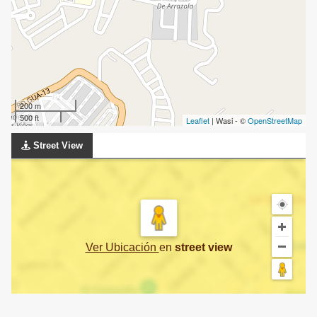
200 m
500 ft
Leaflet
| Wasi - ©
OpenStreetMap
Street View
Ver Ubicación
en
street view