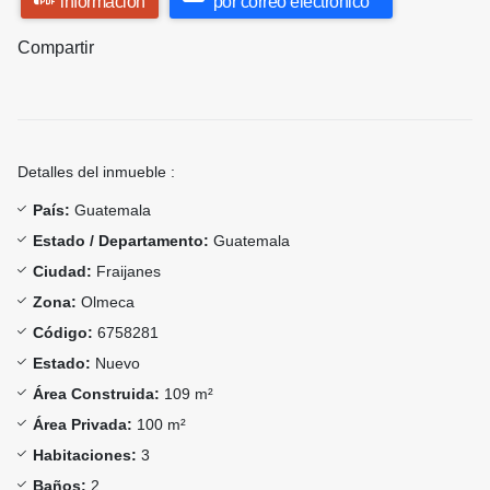
información
por correo electrónico
Compartir
Detalles del inmueble :
País:
Guatemala
Estado / Departamento:
Guatemala
Ciudad:
Fraijanes
Zona:
Olmeca
Código:
6758281
Estado:
Nuevo
Área Construida:
109 m²
Área Privada:
100 m²
Habitaciones:
3
Baños:
2