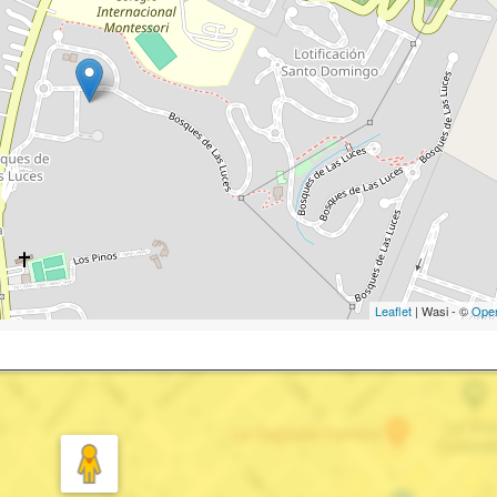
Leaflet
| Wasi - ©
Ope