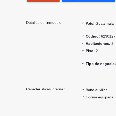
Detalles del inmueble :
País:
Guatemala
Código:
6230127
Habitaciones:
2
Piso:
2
Tipo de negocio:
Características interna :
Baño auxiliar
Cocina equipada