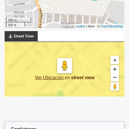
200 m
500 ft
Leaflet
| Wasi - ©
OpenStreetMap
Street View
Ver Ubicación
en
street view
Contáctanos