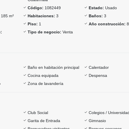
Código:
1082449
Estado:
Usado
185 m²
Habitaciones:
3
Baños:
3
Piso:
1
Año construcción:
:
Tipo de negocio:
Venta
Baño en habitación principal
Calentador
Cocina equipada
Despensa
o
Zona de lavandería
Club Social
Colegios / Universida
Garita de Entrada
Gimnasio
Parqueadero visitantes
Parques cercanos