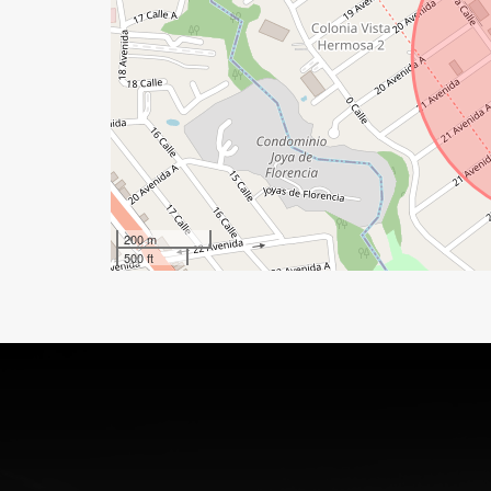
200 m
500 ft