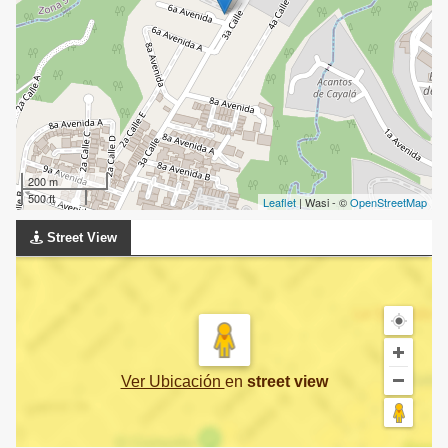
200 m
500 ft
Leaflet
| Wasi - ©
OpenStreetMap
Street View
Ver Ubicación
en
street view