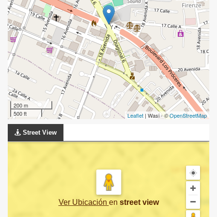
200 m
500 ft
Leaflet
| Wasi - ©
OpenStreetMap
Street View
Ver Ubicación
en
street view