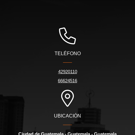
TELÉFONO
42920110
66624516
UBICACIÓN
Ciudad de Guatemala - Guatemala - Guatemala