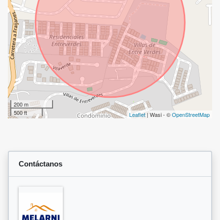
200 m
500 ft
Leaflet
| Wasi - ©
OpenStreetMap
Contáctanos