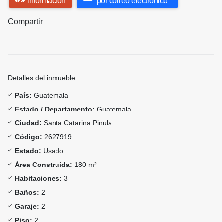
información
por correo electrónico
Compartir
Detalles del inmueble :
País:
Guatemala
Estado / Departamento:
Guatemala
Ciudad:
Santa Catarina Pinula
Código:
2627919
Estado:
Usado
Área Construida:
180 m²
Habitaciones:
3
Baños:
2
Garaje:
2
Piso:
2