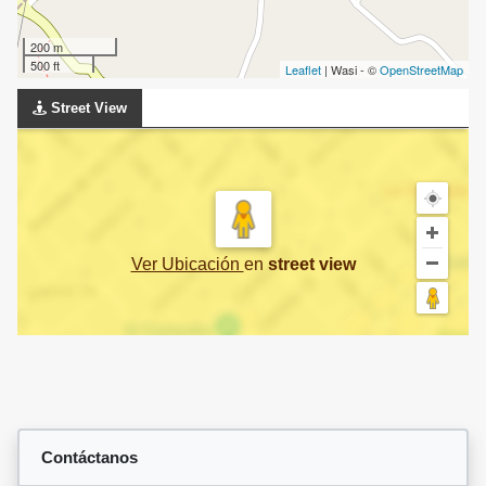
200 m
500 ft
Leaflet
| Wasi - ©
OpenStreetMap
Street View
Ver Ubicación
en
street view
Contáctanos