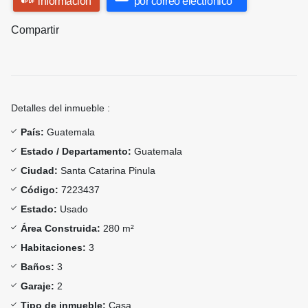
información
por correo electrónico
Compartir
Detalles del inmueble :
País:
Guatemala
Estado / Departamento:
Guatemala
Ciudad:
Santa Catarina Pinula
Código:
7223437
Estado:
Usado
Área Construida:
280 m²
Habitaciones:
3
Baños:
3
Garaje:
2
Tipo de inmueble:
Casa