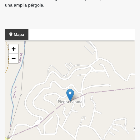
una amplia pérgola.
Mapa
+
−