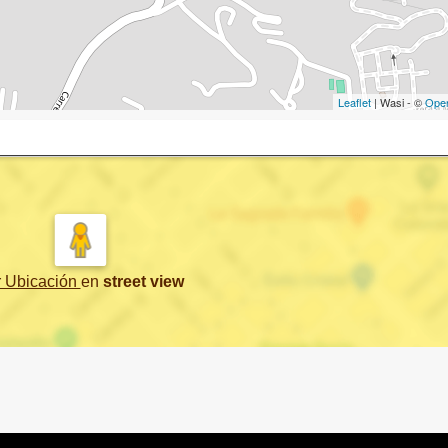
Leaflet
| Wasi - ©
Ope
r Ubicación
en
street view