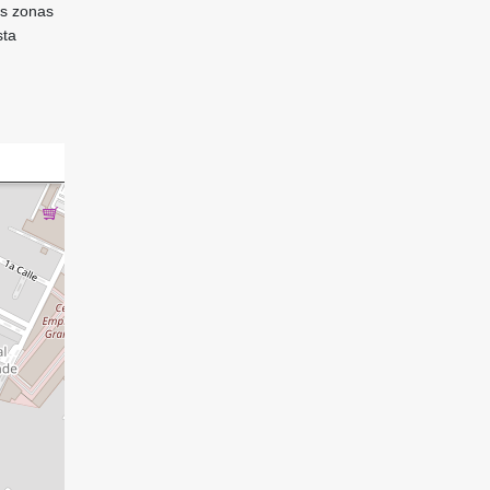
es zonas
sta