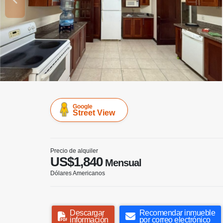
Google
Street View
Precio de alquiler
US$1,840
Mensual
Dólares Americanos
Descargar
Recomendar inmueble
información
por correo electrónico