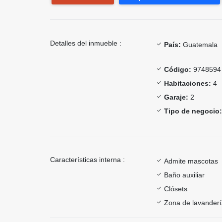
Detalles del inmueble :
País:
Guatemala
Código:
9748594
Habitaciones:
4
Garaje:
2
Tipo de negocio:
Características interna :
Admite mascotas
Baño auxiliar
Clósets
Zona de lavander