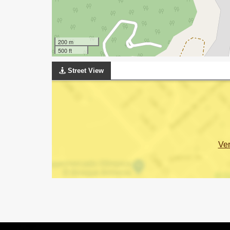
200 m
500 ft
Street View
Ve