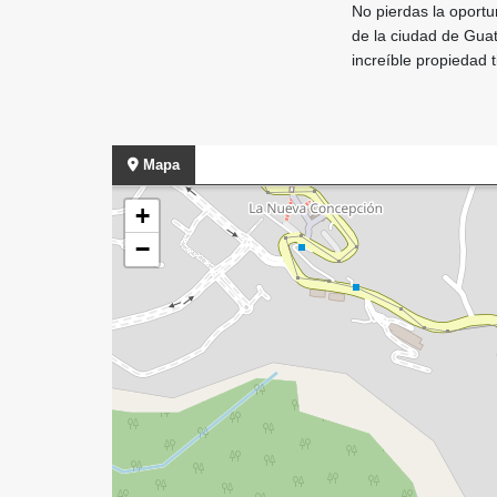
No pierdas la oportu
de la ciudad de Gua
increíble propiedad t
Mapa
+
−