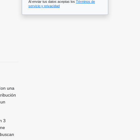
Al enviar tus datos aceptas los
Términos de
servicio y privacidad
Con una
ribución
 un
n 3
ene
 buscan