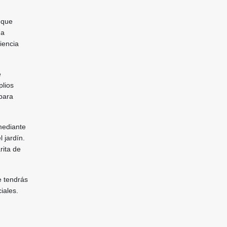
a que
na
iencia
e
plios
para
mediante
 jardín.
rita de
e tendrás
iales.