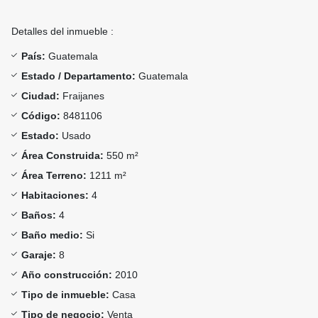
Detalles del inmueble :
País:
Guatemala
Estado / Departamento:
Guatemala
Ciudad:
Fraijanes
Código:
8481106
Estado:
Usado
Área Construida:
550 m²
Área Terreno:
1211 m²
Habitaciones:
4
Baños:
4
Baño medio:
Si
Garaje:
8
Año construcción:
2010
Tipo de inmueble:
Casa
Tipo de negocio:
Venta