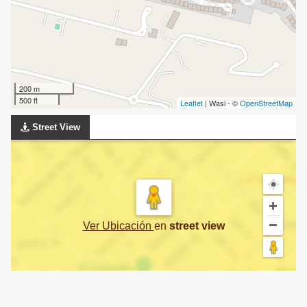
200 m
500 ft
Leaflet
| Wasi - ©
OpenStreetMap
Street View
Ver Ubicación
en
street view