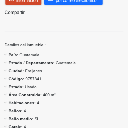
información
por correo electrónico
Compartir
Detalles del inmueble :
País:
Guatemala
Estado / Departamento:
Guatemala
Ciudad:
Fraijanes
Código:
9757341
Estado:
Usado
Área Construida:
400 m²
Habitaciones:
4
Baños:
4
Baño medio:
Si
Garaje:
4