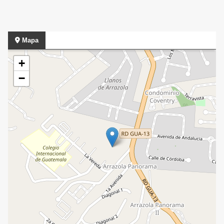
Mapa
+
−