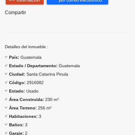
Compartir
Detalles del inmueble :
País:
Guatemala
Estado / Departamento:
Guatemala
Ciudad:
Santa Catarina Pinula
Código:
2916082
Estado:
Usado
Área Construida:
230 m²
Área Terreno:
256 m²
Habitaciones:
3
Baños:
3
Garaje:
2