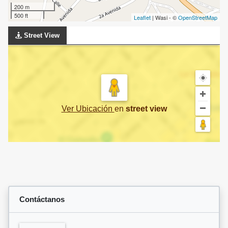
200 m
500 ft
Leaflet
| Wasi - ©
OpenStreetMap
Street View
Ver Ubicación
en
street view
Contáctanos