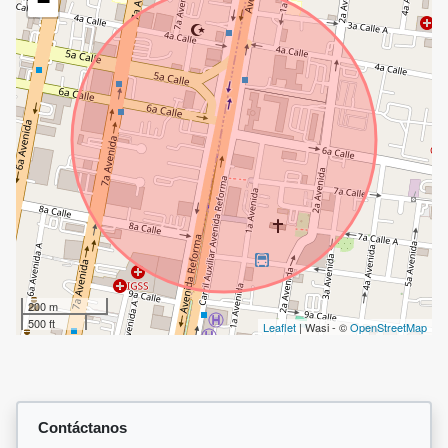
−
200 m
500 ft
Leaflet
| Wasi - ©
OpenStreetMap
Contáctanos